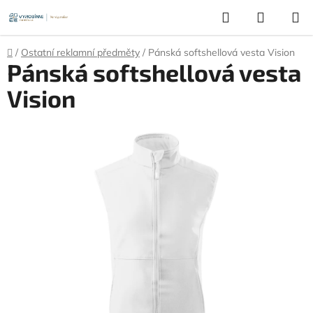
Přejít
Hledat
NÁKUP
na
KOŠÍK
obsah
Domů
/
Ostatní reklamní předměty
/
Pánská softshellová vesta Vision
Pánská softshellová vesta
Vision