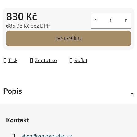
830 Kč
685,95 Kč bez DPH
Měrná cena:
DO KOŠÍKU
Tisk
Zeptat se
Sdílet
Popis
Z
á
Kontakt
p
a
shop
@
vendyatelier.cz