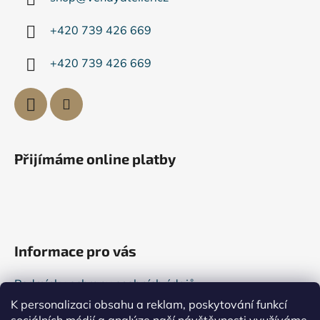
t
í
+420 739 426 669
+420 739 426 669
Přijímáme online platby
Informace pro vás
Podmínky ochrany osobních údajů
K personalizaci obsahu a reklam, poskytování funkcí
Všeobecné obchodní podmínky