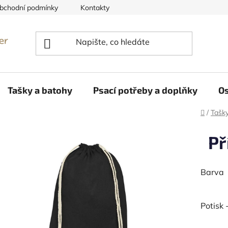
bchodní podmínky
Kontakty
Reklamace
Tašky a batohy
Psací potřeby a doplňky
Os
Domů
/
Tašk
Př
Barva
Potisk