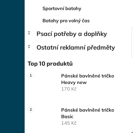
í
p
Sportovní batohy
a
Batohy pro volný čas
n
e
Psací potřeby a doplňky
l
Ostatní reklamní předměty
Top 10 produktů
Pánské bavlněné tričko
Heavy new
170 Kč
Pánské bavlněné tričko
Basic
145 Kč