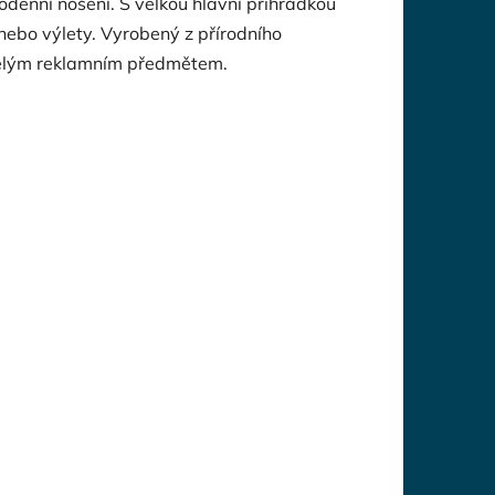
odenní nošení. S velkou hlavní přihrádkou
 nebo výlety. Vyrobený z přírodního
skvělým reklamním předmětem.