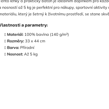
Tento lehký a praktický batoh je ideálním doplňkem pro každ
a nosností až 5 kg je perfektní pro nákupy, sportovní aktivity
materiálu, který je šetrný k životnímu prostředí, se stane 
Vlastnosti a parametry:
Materiál:
100% bavlna (140 g/m²)
Rozměry:
33 x 44 cm
Barva:
Přírodní
Nosnost:
Až 5 kg