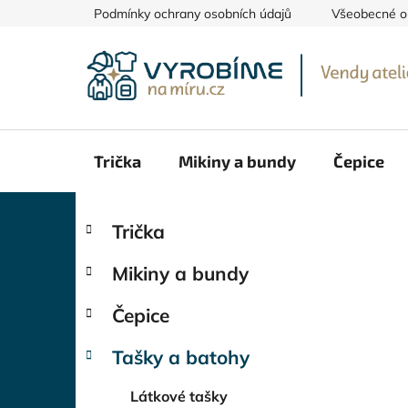
Přejít
Podmínky ochrany osobních údajů
Všeobecné o
na
obsah
Trička
Mikiny a bundy
Čepice
P
K
Přeskočit
Trička
a
kategorie
o
t
s
Mikiny a bundy
e
t
g
r
Čepice
o
a
r
Tašky a batohy
i
n
e
n
Látkové tašky