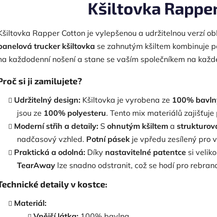
Kšiltovka Rappe
Kšiltovka Rapper Cotton je vylepšenou a udržitelnou verzí 
panelová trucker kšiltovka
se zahnutým kšiltem kombinuje poh
na každodenní nošení a stane se vaším společníkem na každ
Proč si ji zamilujete?
Udržitelný design:
Kšiltovka je vyrobena ze
100% bavln
jsou ze
100% polyesteru
. Tento mix materiálů zajišťuje
Moderní střih a detaily:
S
ohnutým kšiltem
a
strukturov
nadčasový vzhled.
Potní pásek
je vpředu zesílený pro v
Praktická a odolná:
Díky
nastavitelné patentce
si velik
TearAway
lze snadno odstranit, což se hodí pro rebran
Technické detaily v kostce:
Materiál:
Vnější látka:
100% bavlna