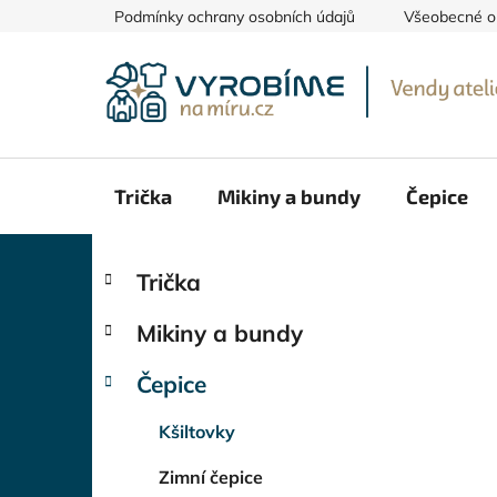
Přejít
Podmínky ochrany osobních údajů
Všeobecné o
na
obsah
Trička
Mikiny a bundy
Čepice
P
K
Přeskočit
Trička
a
kategorie
o
t
s
Mikiny a bundy
e
t
g
r
Čepice
o
a
r
Kšiltovky
i
n
e
n
Zimní čepice