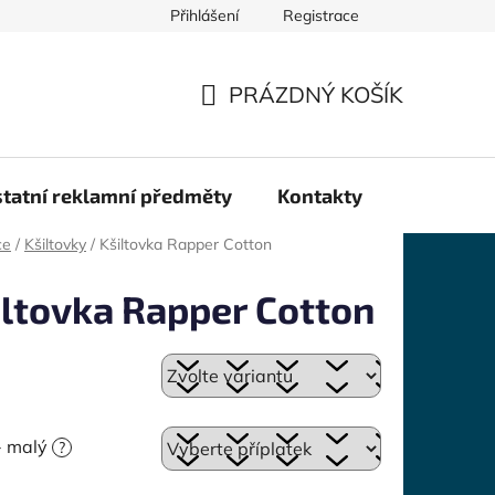
Přihlášení
Registrace
PRÁZDNÝ KOŠÍK
NÁKUPNÍ
KOŠÍK
tatní reklamní předměty
Kontakty
ce
/
Kšiltovky
/
Kšiltovka Rapper Cotton
iltovka Rapper Cotton
 - malý
?