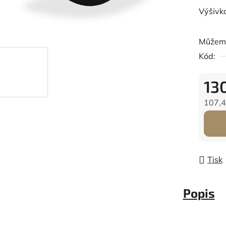
Výšivk
Můžeme
Kód:
13
107,4
Měrná
Tisk
Popis