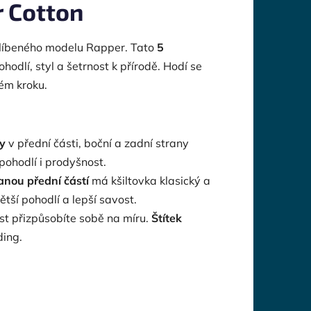
r Cotton
oblíbeného modelu Rapper. Tato
5
odlí, styl a šetrnost k přírodě. Hodí se
ém kroku.
y
v přední části, boční a zadní strany
 pohodlí i prodyšnost.
anou přední částí
má kšiltovka klasický a
ětší pohodlí a lepší savost.
ost přizpůsobíte sobě na míru.
Štítek
ding.