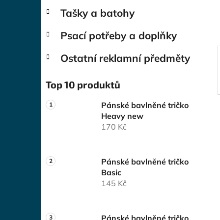
í
Tašky a batohy
p
a
Psací potřeby a doplňky
n
e
Ostatní reklamní předměty
l
Top 10 produktů
Pánské bavlněné tričko
Heavy new
170 Kč
Pánské bavlněné tričko
Basic
145 Kč
Pánské bavlněné tričko