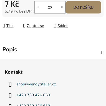
7 Kč
DO KOŠÍKU
5,79 Kč
bez DPH
Měrná cena:
Tisk
Zeptat se
Sdílet
Popis
Z
á
Kontakt
p
a
shop
@
vendyatelier.cz
t
í
+420 739 426 669
+420 739 426 669