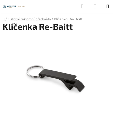
Přejít
Hledat
NÁKUP
na
KOŠÍK
obsah
Domů
/
Ostatní reklamní předměty
/
Klíčenka Re-Baitt
Klíčenka Re-Baitt