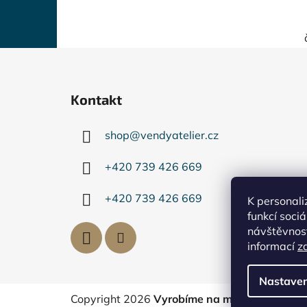
Z
á
Kontakt
p
a
shop
@
vendyatelier.cz
t
í
+420 739 426 669
+420 739 426 669
K personali
funkcí soci
návštěvnost
informací
z
Nastaven
Copyright 2026
Vyrobíme na míru
. Všechna 