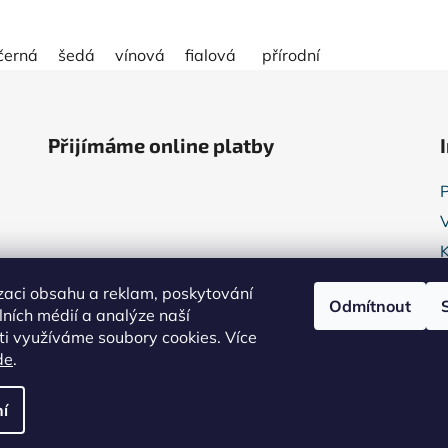
černá
šedá
vínová
fialová
přírodní
Přijímáme online platby
zaci obsahu a reklam, poskytování
Odmítnout
álních médií a analýze naší
i využíváme soubory cookies. Více
de
.
í
práva vyhrazena.
Upravit nastavení cookies