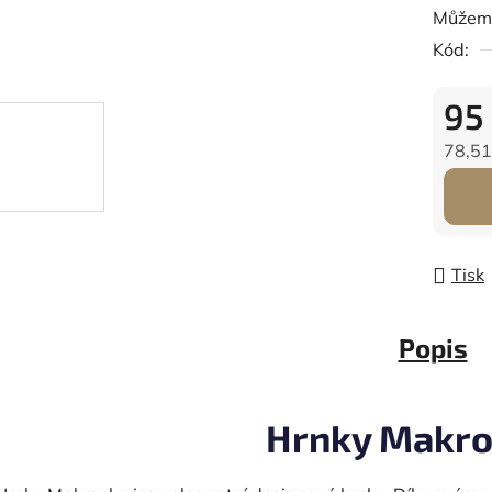
Můžeme
Kód:
95
78,51
Měrná
Tisk
Popis
Hrnky Makr