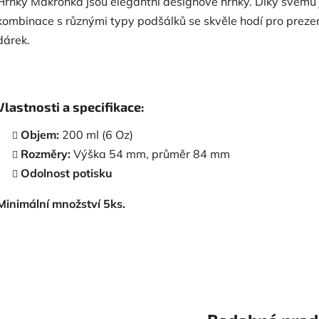
Hrnky Makronka jsou elegantní designové hrnky. Díky svému
kombinace s různými typy podšálků se skvěle hodí pro prezen
dárek.
Vlastnosti a specifikace:
Objem:
200 ml (6 Oz)
Rozměry:
Výška 54 mm, průměr 84 mm
Odolnost potisku
Minimální množství 5ks.