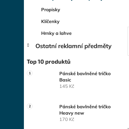
í
p
Propisky
a
Klíčenky
n
e
Hrnky a lahve
l
Ostatní reklamní předměty
Top 10 produktů
Pánské bavlněné tričko
Basic
145 Kč
Pánské bavlněné tričko
Heavy new
170 Kč