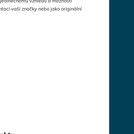
 jedinečnému vzhledu a možnosti
taci vaší značky nebo jako originální