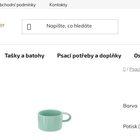
bchodní podmínky
Kontakty
Reklamace
Tašky a batohy
Psací potřeby a doplňky
Os
Domů
/
Psací
Barva
Potisk