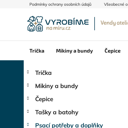
Přejít
Podmínky ochrany osobních údajů
Všeobecné o
na
obsah
Trička
Mikiny a bundy
Čepice
P
K
Přeskočit
Trička
a
kategorie
o
t
s
Mikiny a bundy
e
t
g
r
Čepice
o
a
r
Tašky a batohy
i
n
e
n
Psací potřeby a doplňky