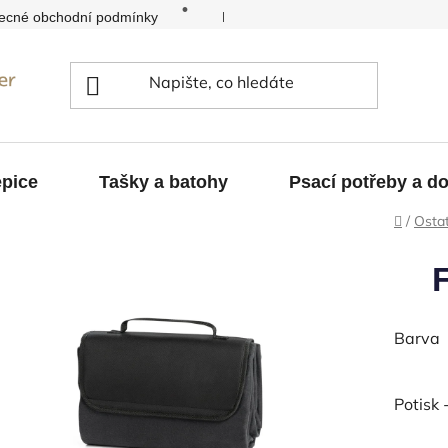
ecné obchodní podmínky
Kontakty
Reklamace
pice
Tašky a batohy
Psací potřeby a d
Domů
/
Ostat
Barva
Potisk