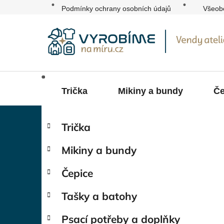
Přejít
Podmínky ochrany osobních údajů
Všeob
na
obsah
Trička
Mikiny a bundy
Če
P
K
Přeskočit
Trička
a
kategorie
o
t
s
Mikiny a bundy
e
t
g
r
Čepice
o
a
r
Tašky a batohy
i
n
e
n
Psací potřeby a doplňky