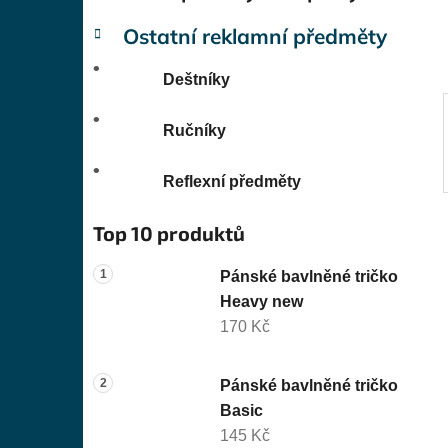
í
p
Ostatní reklamní předměty
a
n
Deštníky
e
l
Ručníky
Reflexní předměty
Top 10 produktů
Pánské bavlněné tričko
Heavy new
170 Kč
Pánské bavlněné tričko
Basic
145 Kč