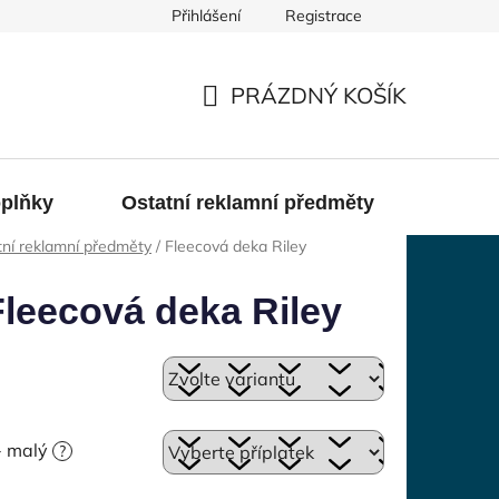
Přihlášení
Registrace
PRÁZDNÝ KOŠÍK
NÁKUPNÍ
KOŠÍK
oplňky
Ostatní reklamní předměty
Konta
ní reklamní předměty
/
Fleecová deka Riley
Fleecová deka Riley
 - malý
?