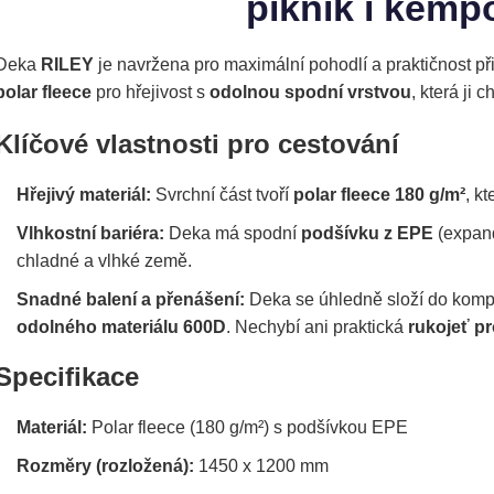
piknik i kemp
Deka
RILEY
je navržena pro maximální pohodlí a praktičnost př
polar fleece
pro hřejivost s
odolnou spodní vrstvou
, která ji 
Klíčové vlastnosti pro cestování
Hřejivý materiál:
Svrchní část tvoří
polar fleece 180 g/m²
, kt
Vlhkostní bariéra:
Deka má spodní
podšívku z EPE
(expand
chladné a vlhké země.
Snadné balení a přenášení:
Deka se úhledně složí do kompa
odolného materiálu 600D
. Nechybí ani praktická
rukojeť p
Specifikace
Materiál:
Polar fleece (180 g/m²) s podšívkou EPE
Rozměry (rozložená):
1450 x 1200 mm