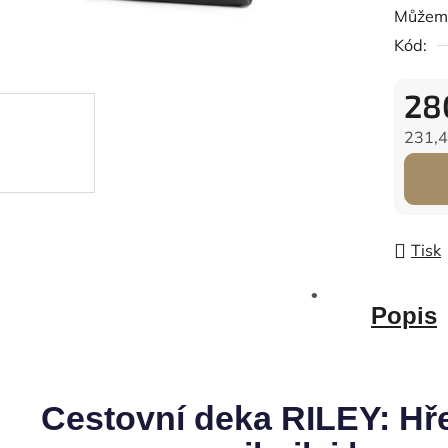
Můžeme
Kód:
28
231,4
Měrná
Tisk
Popis
Cestovní deka RILEY: Hře