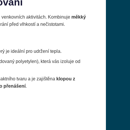
ování
i venkovních aktivitách. Kombinuje
měkký
chrání před vlhkostí a nečistotami.
erý je ideální pro udržení tepla.
ovaný polyetylen), která vás izoluje od
ktního tvaru a je zajištěna
klopou z
ro přenášení
.