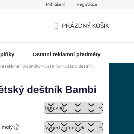
Přihlášení
Registrace
PRÁZDNÝ KOŠÍK
NÁKUPNÍ
KOŠÍK
oplňky
Ostatní reklamní předměty
Konta
ní reklamní předměty
/
Deštníky
/
Dětský deštník
ětský deštník Bambi
 - malý
?