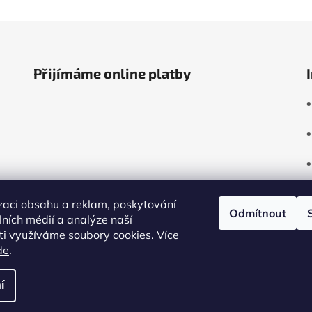
Přijímáme online platby
zaci obsahu a reklam, poskytování
Odmítnout
álních médií a analýze naší
i využíváme soubory cookies. Více
de
.
í
práva vyhrazena.
Upravit nastavení cookies