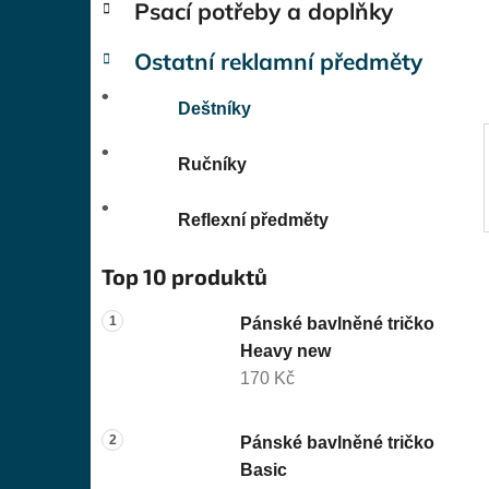
Psací potřeby a doplňky
í
p
Ostatní reklamní předměty
a
n
Deštníky
e
l
Ručníky
Reflexní předměty
Top 10 produktů
Pánské bavlněné tričko
Heavy new
170 Kč
Pánské bavlněné tričko
Basic