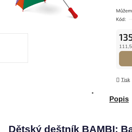
Můžeme
Kód:
13
111,5
Měrná
Tisk
Popis
Dětský deštník BAMBI: B