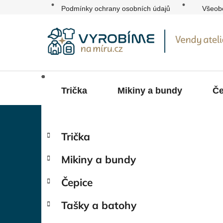
Přejít
Podmínky ochrany osobních údajů
Všeob
na
obsah
Trička
Mikiny a bundy
Če
P
K
Přeskočit
Trička
a
kategorie
o
t
s
Mikiny a bundy
e
t
g
r
Čepice
o
a
r
Tašky a batohy
i
n
e
n