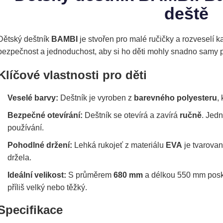
deště
Dětský deštník
BAMBI
je stvořen pro malé ručičky a rozveselí 
bezpečnost a jednoduchost, aby si ho děti mohly snadno samy p
Klíčové vlastnosti pro děti
Veselé barvy:
Deštník je vyroben z
barevného polyesteru
,
Bezpečné otevírání:
Deštník se otevírá a zavírá
ručně
. Jed
používání.
Pohodlné držení:
Lehká rukojeť z materiálu
EVA
je tvarovan
držela.
Ideální velikost:
S průměrem
680 mm
a délkou 550 mm poskyt
příliš velký nebo těžký.
Specifikace