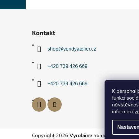
Z
á
Kontakt
p
a
shop
@
vendyatelier.cz
t
í
+420 739 426 669
+420 739 426 669
K personali
funkcí soci
návštěvnost
informací
z
Nastaven
Copyright 2026
Vyrobíme na míru
. Všechna 