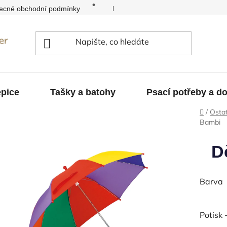
ecné obchodní podmínky
Kontakty
Reklamace
pice
Tašky a batohy
Psací potřeby a d
Domů
/
Ostat
Bambi
D
Barva
Potisk