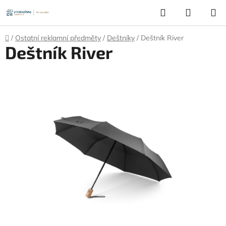
Přejít
Hledat
NÁKUP
na
KOŠÍK
obsah
Domů
/
Ostatní reklamní předměty
/
Deštníky
/
Deštník River
Deštník River