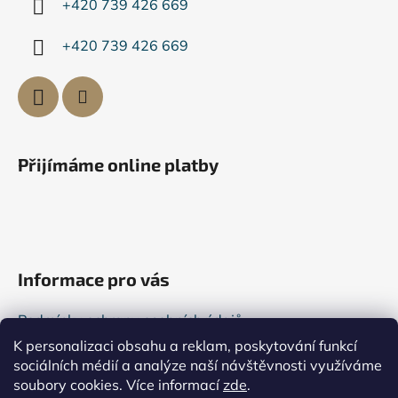
+420 739 426 669
+420 739 426 669
Přijímáme online platby
Informace pro vás
Podmínky ochrany osobních údajů
K personalizaci obsahu a reklam, poskytování funkcí
Všeobecné obchodní podmínky
sociálních médií a analýze naší návštěvnosti využíváme
Kontakty
soubory cookies. Více informací
zde
.