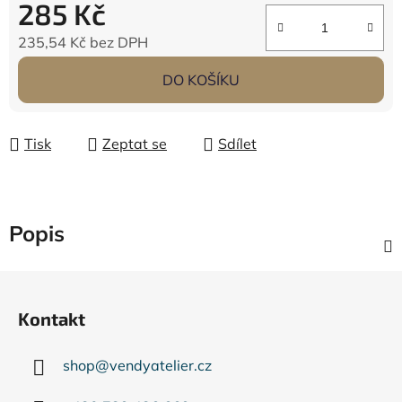
285 Kč
235,54 Kč
bez DPH
Měrná cena:
DO KOŠÍKU
Tisk
Zeptat se
Sdílet
Popis
Z
á
Kontakt
p
a
shop
@
vendyatelier.cz
t
í