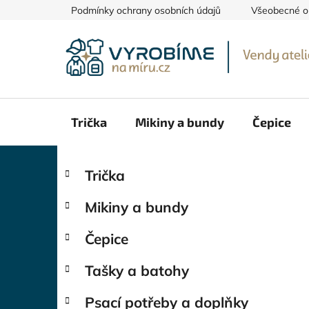
Přejít
Podmínky ochrany osobních údajů
Všeobecné o
na
obsah
Trička
Mikiny a bundy
Čepice
P
K
Přeskočit
Trička
a
kategorie
o
t
s
Mikiny a bundy
e
t
g
r
Čepice
o
a
r
Tašky a batohy
i
n
e
n
Psací potřeby a doplňky