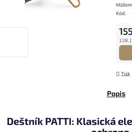
Můžeme
Kód:
15
128,1
Měrná
Tisk
Popis
Deštník PATTI: Klasická el
ochrana