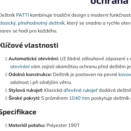
Deštník
PATTI
kombinuje tradiční design s moderní funkčností. 
klasický, plnohodnotný deštník
, který se snadno a rychle ote
barev se hodí pro každého.
Klíčové vlastnosti
Automatické otevírání:
Už žádné zdlouhavé zápasení s
otevírání
vám zajistí okamžitou ochranu před deštěm jed
Odolná konstrukce:
Deštník je postaven na pevné
kovov
odolnost i při silnějším větru.
Stylová rukojeť:
Klasická
dřevěná rukojeť
dodává deštník
Široké pokrytí:
S průměrem
1040 mm
poskytuje deštník 
Specifikace
Materiál potahu:
Polyester 190T