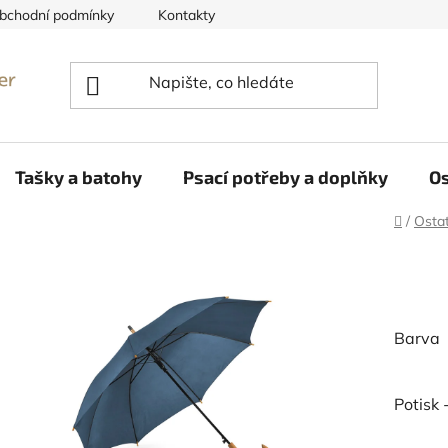
bchodní podmínky
Kontakty
Reklamace
Tašky a batohy
Psací potřeby a doplňky
Os
Domů
/
Ostat
Barva
Potisk