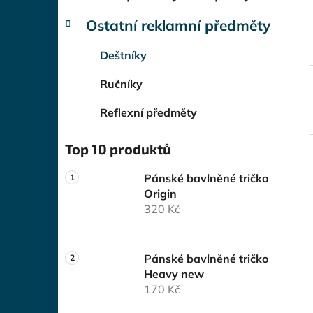
í
p
Ostatní reklamní předměty
a
n
Deštníky
e
Ručníky
l
Reflexní předměty
Top 10 produktů
Pánské bavlněné tričko
Origin
320 Kč
Pánské bavlněné tričko
Heavy new
170 Kč