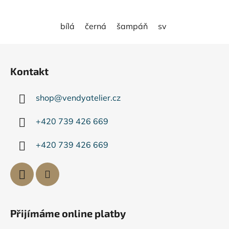
bílá
černá
šampáň
světle růžová
Z
á
Kontakt
p
a
shop
@
vendyatelier.cz
t
í
+420 739 426 669
+420 739 426 669
Přijímáme online platby