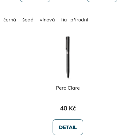
černá
šedá
vínová
fialová
přírodní
Pero Clare
40 Kč
DETAIL