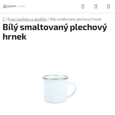
Přejít
Hledat
NÁKUP
na
KOŠÍK
obsah
Domů
/
Psací potřeby a doplňky
/
Bílý smaltovaný plechový hrnek
Bílý smaltovaný plechový
hrnek