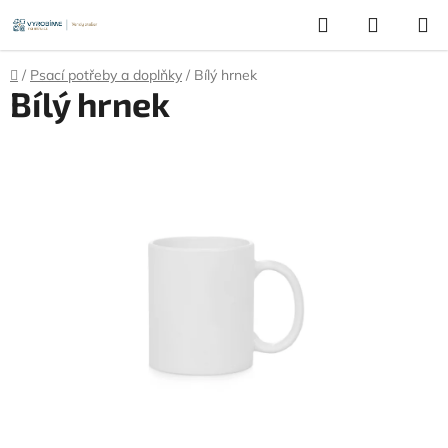
Přejít
Hledat
NÁKUP
na
KOŠÍK
obsah
Domů
/
Psací potřeby a doplňky
/
Bílý hrnek
Bílý hrnek