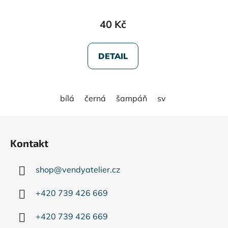
40 Kč
DETAIL
bílá
černá
šampáň
světle růžová
Z
á
Kontakt
p
a
shop
@
vendyatelier.cz
t
í
+420 739 426 669
+420 739 426 669