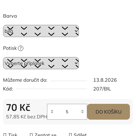
Barva
Potisk
?
Můžeme doručit do:
13.8.2026
Kód:
207/BIL
70 Kč
DO KOŠÍKU
57,85 Kč
bez DPH
Měrná cena:
Tisk
Zeptat se
Sdílet