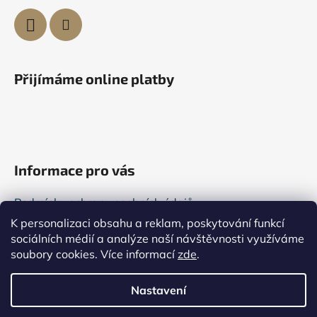
Přijímáme online platby
Informace pro vás
Podmínky ochrany osobních údajů
K personalizaci obsahu a reklam, poskytování funkcí
Všeobecné obchodní podmínky
sociálních médií a analýze naší návštěvnosti využíváme
Kontakty
soubory cookies. Více informací
zde
.
Reklamace
Nastavení